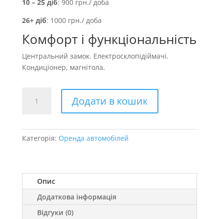
10 – 25 діб
: 900 грн./ доба
26+ діб
: 1000 грн./ доба
Комфорт і функціональність
Центральний замок. Електросклопідіймачі.
Кондиціонер, магнітола.
Оренда
Додати в кошик
авто
Mazda
2
кількість
Категорія:
Оренда автомобілей
Опис
Додаткова інформація
Відгуки (0)