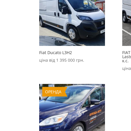
Fiat Ducato L3H2
FIAT
Last
ціна від
1 395 000
грн.
к.с.
ціна
ОРЕНДА