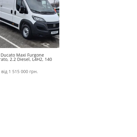
 Ducato Maxi Furgone
rato, 2.2 Diesel, L4H2, 140
 від
1 515 000
грн.