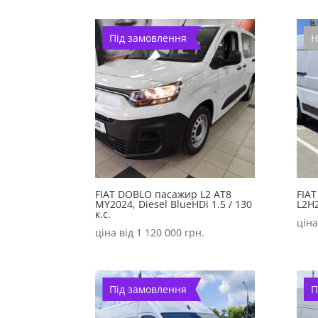
Під замовлення
Н
FIAT DOBLO пасажир L2 AT8
FIAT
MY2024, Diesel BlueHDi 1.5 / 130
L2H2
к.с.
ціна
ціна від
1 120 000
грн.
Під замовлення
П