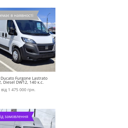
емає в наявності
 Ducato Furgone Lastrato
, Diesel DW12, 140 к.с.
 від
1 475 000
грн.
ід замовлення