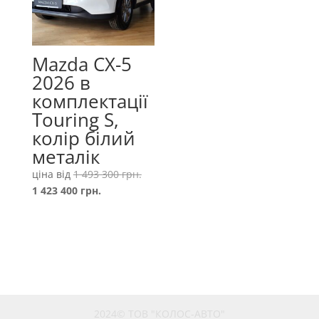
Mazda CX-5
2026 в
комплектації
Touring S,
колір білий
металік
Оригінальна
ціна від
1 493 300
грн.
Поточна
ціна:
1 423 400
грн.
ціна:
1
1
493
423
300 грн..
400 грн..
2024© ТОВ "КОЛОС-АВТО"