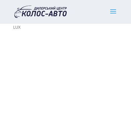
Home
/
Нові легкові авто
/
MG
/ New MG HS 2025,
LUX