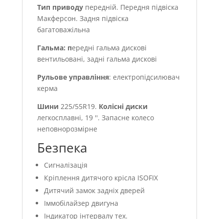
Тип приводу
передній. Передня підвіска
Макферсон. Задня підвіска
багатоважільна
Гальма: п
ередні гальма дискові
вентильовані, задні гальма дискові
Рульове управління
: електропідсилювач
керма
Шини
225/55R19.
Колісні диски
легкосплавні, 19 ''. Запасне колесо
неповнорозмірне
Безпека
Сигналізація
Кріплення дитячого крісла ISOFIX
Дитячий замок задніх дверей
Іммобілайзер двигуна
Індикатор інтервалу тех.