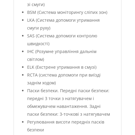
зі смуги)
BSM (Система моніторингу сліпих зон)
LKA (Система допомоги утримання
смуги руху)
SAS (Система допомоги контролю
швидкості)
IHC (Розумне управління дальнім
світлом)
ELK (Екстрене утримання в смузі)
RCTA (система допомоги при виїзді
заднім ходом)
Паски безпеки. Передні паски безпеки:
передні 3 точки з натягувачем і
обмежувачем навантаження. Задні
паски безпеки: 3-точкові з натягувачем
Регулювання висоти передніх пасків
безпеки