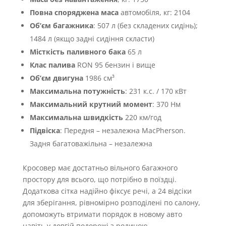
Повна споряджена маса
автомобіля, кг: 2104
Об’єм багажника
: 507 л (без складених сидінь);
1484 л (якщо задні сидіння скласти)
Місткість паливного бака
65 л
Клас палива
RON 95 бензин і вище
Об’єм двигуна
1986 см³
Максимальна потужність
: 231 к.с. / 170 кВт
Максимальний крутний момент
: 370 Нм
Максимальна швидкість
220 км/год
Підвіска
: Передня – незалежна MacPherson.
Задня багатоважільна – незалежна
Кросовер має достатньо вільного багажного
простору для всього, що потрібно в поїздці.
Додаткова сітка надійно фіксує речі, а 24 відсіки
для зберігання, рівномірно розподілені по салону,
допоможуть втримати порядок в новому авто
навіть у довгій подорожі з родиною.