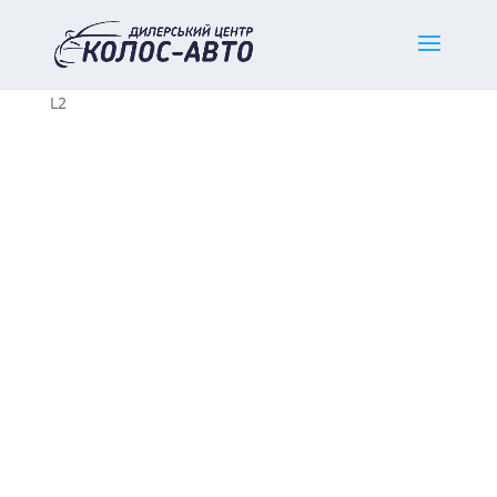
Home
/
Нові комерційні авто
/
Fiat
/ Fiat Doblo Cargo
L2