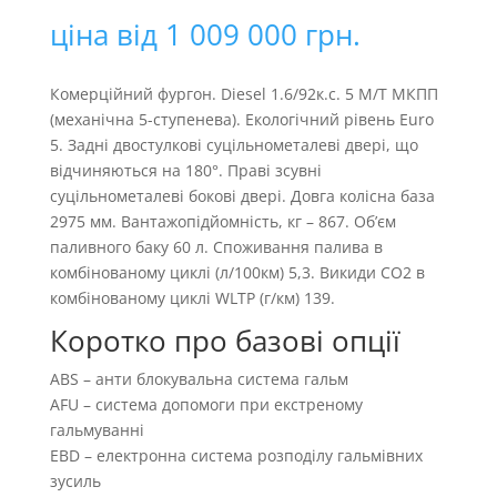
ціна від
1 009 000
грн.
Комерційний фургон. Diesel 1.6/92к.с. 5 М/Т MКПП
(механічна 5-ступенева). Екологічний рівень Euro
5. Задні двостулкові суцільнометалеві двері, що
відчиняються на 180°. Праві зсувні
суцільнометалеві бокові двері. Довга колісна база
2975 мм. Вантажопідйомність, кг – 867. Об’єм
паливного баку 60 л. Споживання палива в
комбінованому циклі (л/100км) 5,3. Викиди CO2 в
комбінованому циклі WLTP (г/км) 139.
Коротко про базові опції
ABS – анти блокувальна система гальм
AFU – система допомоги при екстреному
гальмуванні
EBD – електронна система розподілу гальмівних
зусиль