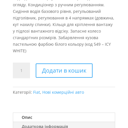
огляду. Кондиціонер з ручним регулюванням.
Сидіння водія базового рівня, регульований
підголівник, регулювання в 4 напрямках (довжина,
кут нахилу спинки). Кільця для кріплення вантажу
у підлозі вантажного відсіку. Запасне колесо
стандартних розмірів. Забарвлення кузова
пастельною фарбою білого кольору (код 549 – ICY
WHITE)
Fiat
Додати в кошик
Doblo
Cargo
L2
кількість
Категорії:
Fiat
,
Нові комерційні авто
Опис
Додаткова інформація