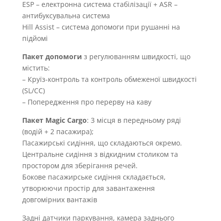
ESP – електронна система стабілізації + ASR –
антибуксувальна система
Hill Assist – система допомоги при рушанні на
підйомі
Пакет допомоги
з регулюванням швидкості, що
містить:
– Круїз-контроль та контроль обмеженої швидкості
(SL/CC)
– Попередження про перерву на каву
Пакет Magic Cargo
: 3 місця в передньому ряді
(водій + 2 пасажира);
Пасажирські сидіння, що складаються окремо.
Центральне сидіння з відкидним столиком та
простором для зберігання речей.
Бокове пасажирське сидіння складається,
утворюючи простір для завантаження
довгомірних вантажів
Задні датчики паркування, камера заднього