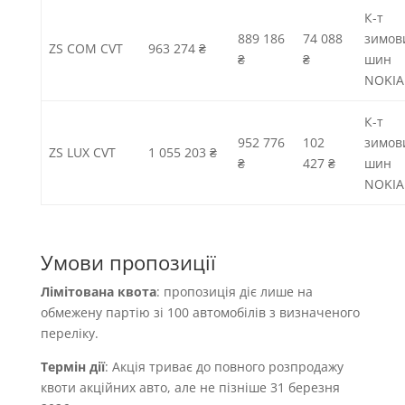
К-т
889 186
74 088
зимов
ZS COM CVT
963 274 ₴
₴
₴
шин
NOKI
К-т
952 776
102
зимов
ZS LUX CVT
1 055 203 ₴
₴
427 ₴
шин
NOKI
Умови пропозиції
Л
імітована
квота
: пропозиція діє лише на
обмежену партію зі 100 автомобілів з визначеного
переліку.
Термін дії
: Акція триває до повного розпродажу
квоти акційних авто, але не пізніше 31 березня