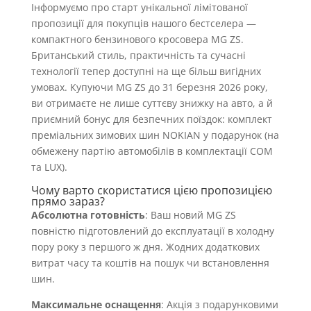
Інформуємо про старт унікальної лімітованої
пропозиції для покупців нашого бестселера —
компактного бензинового кросовера MG ZS.
Британський стиль, практичність та сучасні
технології тепер доступні на ще більш вигідних
умовах. Купуючи MG ZS до 31 березня 2026 року,
ви отримаєте не лише суттєву знижку на авто, а й
приємний бонус для безпечних поїздок: комплект
преміальних зимових шин NOKIAN у подарунок (на
обмежену партію автомобілів в комплектації COM
та LUX).
Чому варто скористатися цією пропозицією
прямо зараз?
Абсолютна готовність
: Ваш новий MG ZS
повністю підготовлений до експлуатації в холодну
пору року з першого ж дня. Жодних додаткових
витрат часу та коштів на пошук чи встановлення
шин.
Максимальне оснащення
: Акція з подарунковими