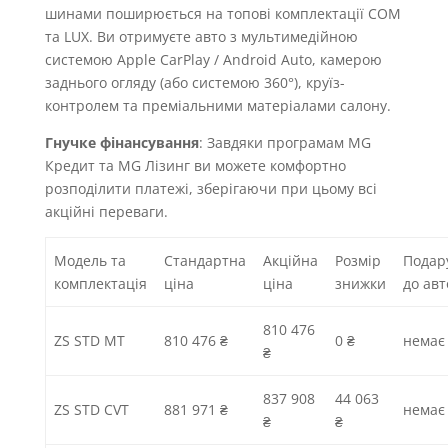
шинами поширюється на топові комплектації COM
та LUX. Ви отримуєте авто з мультимедійною
системою Apple CarPlay / Android Auto, камерою
заднього огляду (або системою 360°), круїз-
контролем та преміальними матеріалами салону.
Гнучке фінансування
: Завдяки програмам MG
Кредит та MG Лізинг ви можете комфортно
розподілити платежі, зберігаючи при цьому всі
акційні переваги.
Модель та
Стандартна
Акційна
Розмір
Подар
комплектація
ціна
ціна
знижки
до авт
810 476
ZS STD MT
810 476 ₴
0 ₴
немає
₴
837 908
44 063
ZS STD CVT
881 971 ₴
немає
₴
₴