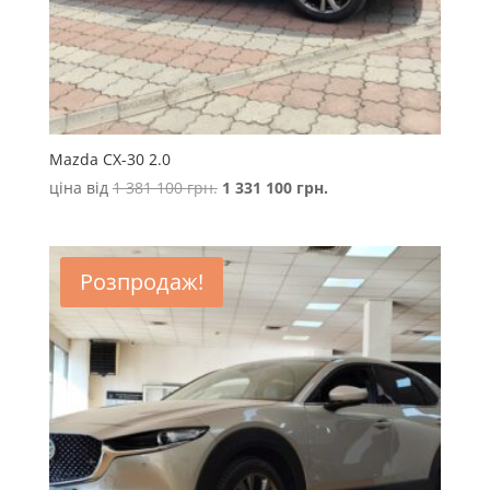
Mazda CX-30 2.0
Оригінальна
Поточна
ціна від
1 381 100
грн.
1 331 100
грн.
ціна:
ціна:
1
1
381
331
Розпродаж!
100 грн..
100 грн..