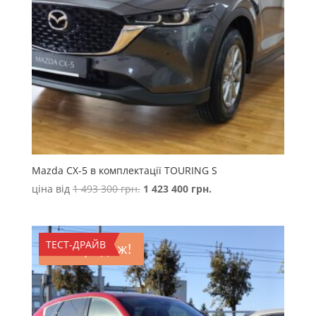
Mazda CX-5 в комплектації TOURING S
Оригінальна
Поточна
ціна від
1 493 300
грн.
1 423 400
грн.
ціна:
ціна:
1
1
493
423
ТЕСТ-ДРАЙВ
Розпродаж!
300 грн..
400 грн..