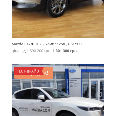
Mazda CX-30 2026, комплектація STYLE+
Оригінальна
Поточна
ціна від
1 390 200
грн.
1 301 300
грн.
ціна:
ціна:
1
1
390
301
ТЕСТ-ДРАЙВ
Розпродаж!
200 грн..
300 грн..