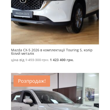
Mazda CX-5 2026 в комплектації Touring S, колір
білий металік
Оригінальна
Поточна
ціна від
1 493 300
грн.
1 423 400
грн.
ціна:
ціна:
1
1
493
423
Розпродаж!
300 грн..
400 грн..