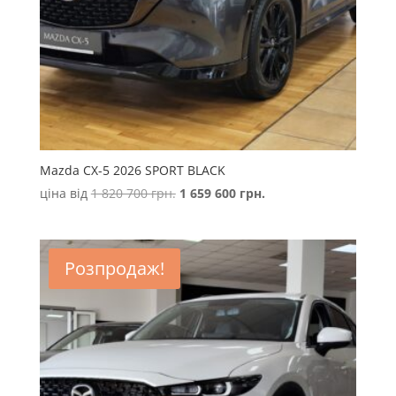
Mazda CX-5 2026 SPORT BLACK
Оригінальна
Поточна
ціна від
1 820 700
грн.
1 659 600
грн.
ціна:
ціна:
1
1
820
659
Розпродаж!
700 грн..
600 грн..