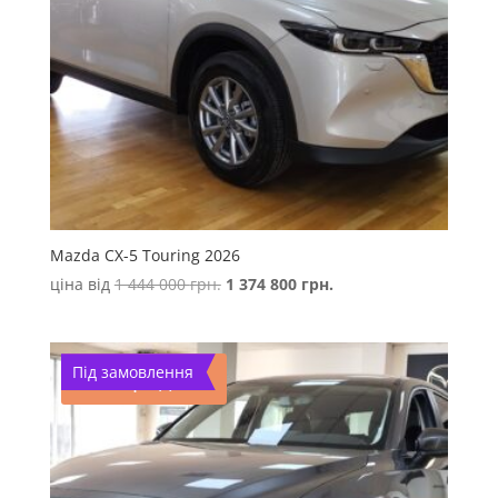
Mazda CX-5 Touring 2026
Оригінальна
Поточна
ціна від
1 444 000
грн.
1 374 800
грн.
ціна:
ціна:
1
1
444
374
Під замовлення
Розпродаж!
000 грн..
800 грн..