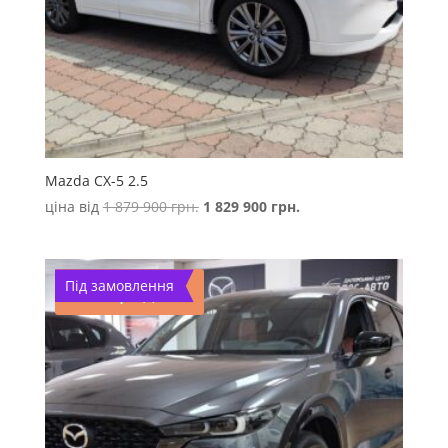
Mazda CX-5 2.5
Оригінальна
Поточна
ціна від
1 879 900
грн.
1 829 900
грн.
ціна:
ціна:
1
1
879
829
Під замовлення
Розпродаж!
900 грн..
900 грн..