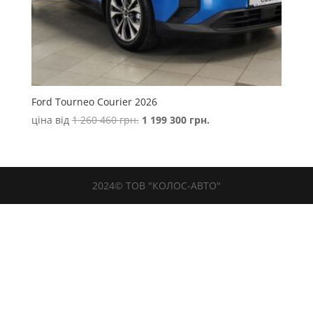
Ford Tourneo Courier 2026
Оригінальна
Поточна
ціна від
1 260 460
грн.
1 199 300
грн.
ціна:
ціна:
1
1
260
199
460 грн..
300 грн..
2024© ТОВ "КОЛОС-АВТО"