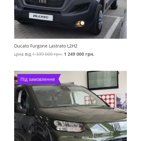
Ducato Furgone Lastrato L2H2
Оригінальна
Поточна
ціна від
1 339 000
грн.
1 249 000
грн.
ціна:
ціна:
1
1
339
249
Під замовлення
000 грн..
000 грн..