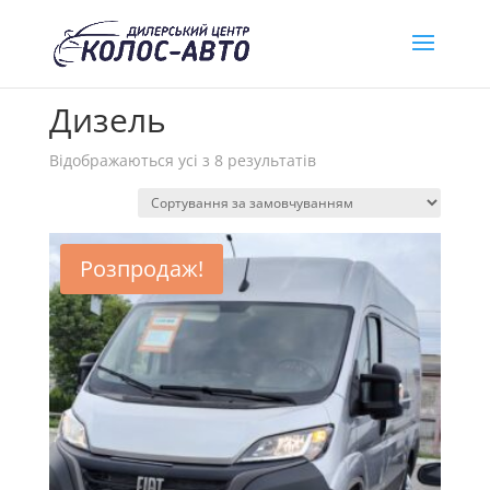
Головна
/ Товар Двигун / Дизель
Дизель
Відображаються усі з 8 результатів
Розпродаж!