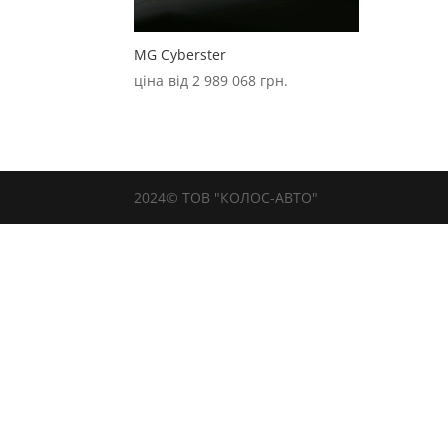
MG Cyberster
ціна від
2 989 068
грн.
2024© ТОВ "КОЛОС-АВТО"