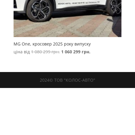
MG One, кросовер 2025 року випуску
Оригінальна
Поточна
ціна від
1 080 299
грн.
1 060 299
грн.
ціна:
ціна:
1
1
080
060
299 грн..
299 грн..
2024© ТОВ "КОЛОС-АВТО"