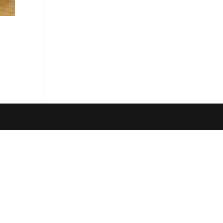
нальна
н..