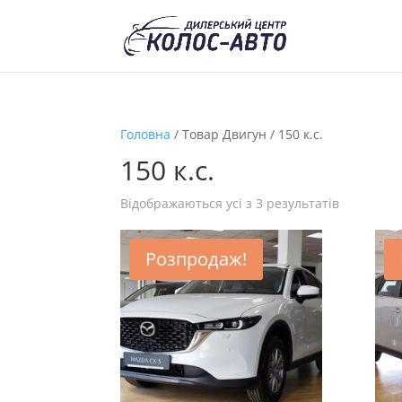
Головна
/ Товар Двигун / 150 к.с.
150 к.с.
Відображаються усі з 3 результатів
Розпродаж!