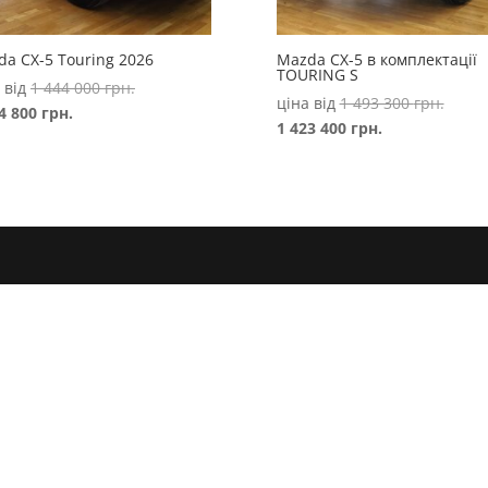
a CX-5 Touring 2026
Mazda CX-5 в комплектації
TOURING S
Оригінальна
 від
1 444 000
грн.
Оригі
ціна від
1 493 300
грн.
Поточна
ціна:
74 800
грн.
Поточна
ціна:
1 423 400
грн.
ціна:
1
ціна:
1
1
444
1
493
374
000 грн..
423
300 гр
800 грн..
400 грн..