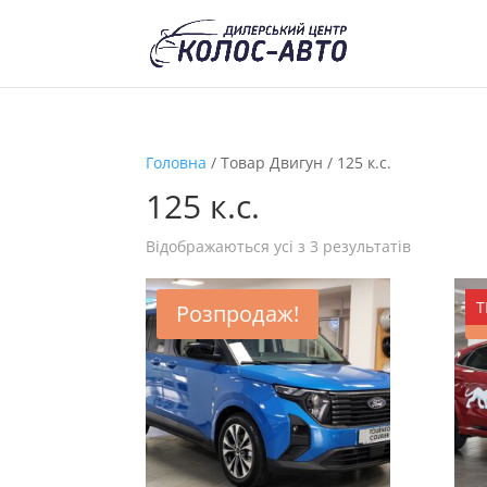
Головна
/ Товар Двигун / 125 к.с.
125 к.с.
Відображаються усі з 3 результатів
Т
Розпродаж!