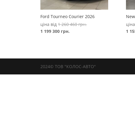
Ford Tourneo Courier 2026
New
Оригінальна
ціна від
1 260 460
грн.
ціна
Поточна
ціна:
1 199 300
грн.
1 1
ціна:
1
1
260
199
460 грн..
300 грн..
2024© ТОВ "КОЛОС-АВТО"