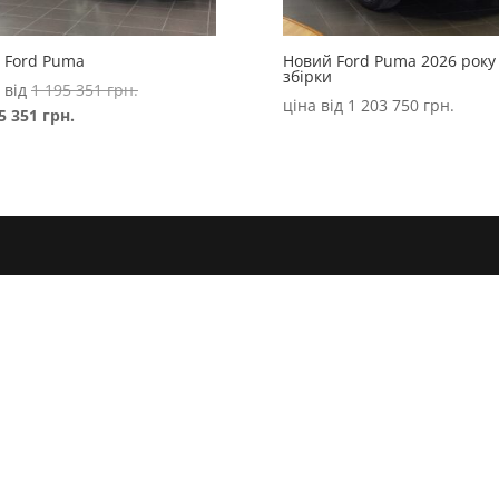
 Ford Puma
Новий Ford Puma 2026 року
збірки
Оригінальна
 від
1 195 351
грн.
ціна від
1 203 750
грн.
Поточна
ціна:
55 351
грн.
ціна:
1
1
195
155
351 грн..
351 грн..