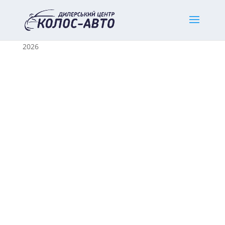
Home
/
Нові легкові авто
/
Suzuki
/ Suzuki Vitara
2026