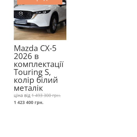
Mazda CX-5
2026 в
комплектації
Touring S,
колір білий
металік
Оригінальна
ціна від
1 493 300
грн.
Поточна
ціна:
1 423 400
грн.
ціна:
1
1
493
423
300 грн..
400 грн..