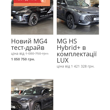
Розпродаж!
Новий MG4
MG HS
тест-драйв
Hybrid+ в
комплектації
Оригінальна
ціна від
1 080 750
грн.
LUX
Поточна
ціна:
1 050 750
грн.
ціна:
1
ціна від
1 421 328
грн.
1
080
050
750 грн..
750 грн..