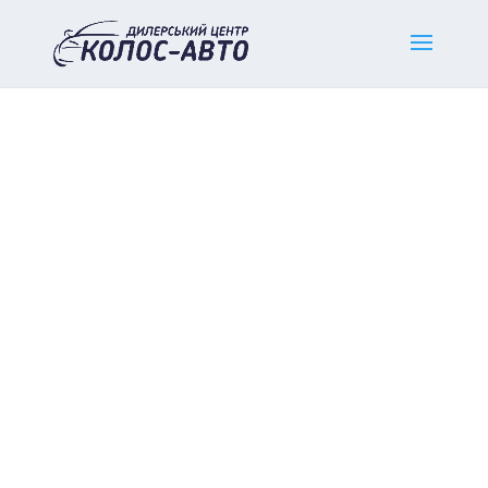
Home
/
Нові легкові авто
/
MG
/ MG HS COM