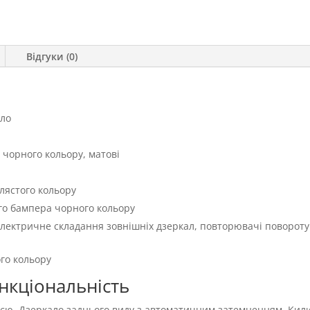
Відгуки (0)
кло
 чорного кольору, матові
лястого кольору
го бампера чорного кольору
електричне складання зовнішніх дзеркал, повторювачі повороту
ого кольору
ункціональність
ією. Дзеркало заднього виду з автоматичним затемненням. Кил