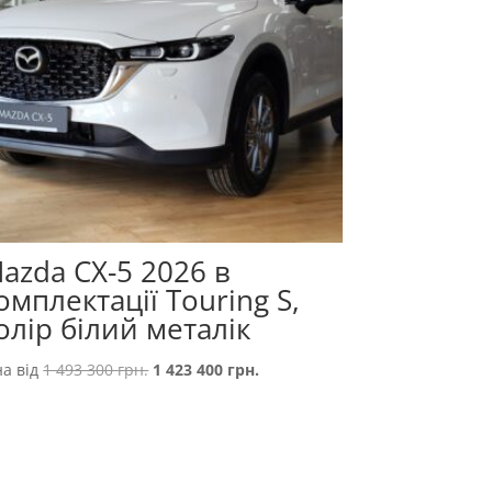
azda CX-5 2026 в
омплектації Touring S,
олір білий металік
Оригінальна
Поточна
на від
1 493 300
грн.
1 423 400
грн.
ціна:
ціна:
1
1
493
423
300 грн..
400 грн..