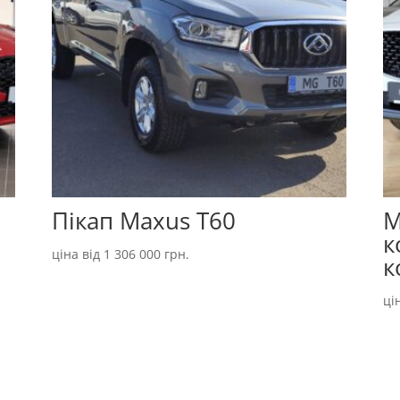
Пікап Maxus T60
M
к
ціна від
1 306 000
грн.
к
ці
.