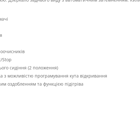
мачі
я
клоочисників
t/Stop
ого сидіння (2 положення)
а з можливістю програмування кута відкривання
им оздобленням та функцією підігріва