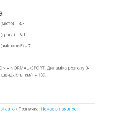
а
місто) – 8.7
(траса) – 6.1
(змішаний) – 7
ION – NORMAL /SPORT. Динаміка розгону 0-
швидкість, км/г – 189.
ві авто
Позначка:
Немає в наявності