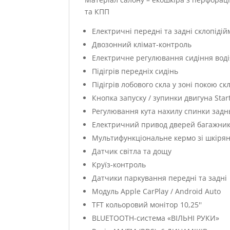
та КПП
Електричні передні та задні склопідій
Двозонний клімат-контроль
Електричне регулювання сидіння воді
Підігрів передніх сидінь
Підігрів лобового скла у зоні покою с
Кнопка запуску / зупинки двигуна Star
Регулювання кута нахилу спинки заднь
Електричний привод дверей багажник
Мультифункціональне кермо зі шкірян
Датчик світла та дощу
Круїз-контроль
Датчики паркування передні та задні
Модуль Apple CarPlay / Android Auto
TFT кольоровий монітор 10,25''
BLUETOOTH-система «ВІЛЬНІ РУКИ»