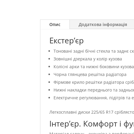
Опис
Додаткова інформація
Екстер’єр
Тоновані задні бічні стекла та заднє с
Зовнішні дзеркала у колір кузова
Колісні арки та нижні боковини кузова
Чорна глянцева решітка радіатора
Фірмове крило решітки радіатора сріб
Нижні накладки переднього та задньо
Електричне регулювання, підігрів та 
Легкосплавні диски 225/65 R17 срібляст
Інтер’єр. Комфорт і ф
Матеріал салону – екошкіра з перфорац