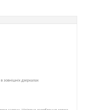
 в зовнішніх дзеркалах
имки салону. Шкіряне оздоблення керма