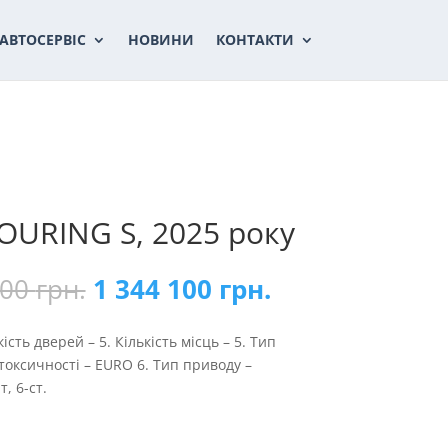
АВТОСЕРВІС
НОВИНИ
КОНТАКТИ
OURING S, 2025 року
Оригінальна
Поточна
200
грн.
1 344 100
грн.
ціна:
ціна:
1
1
ість дверей – 5. Кількість місць – 5. Тип
445
344
токсичності – EURO 6. Тип приводу –
200 грн..
100 грн..
, 6-ст.