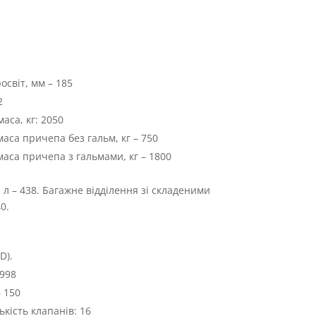
світ, мм – 185
2
са, кг: 2050
са причепа без гальм, кг – 750
аса причепа з гальмами, кг – 1800
 л – 438. Багажне відділення зі складеними
0.
D).
1998
– 150
лькість клапанів: 16