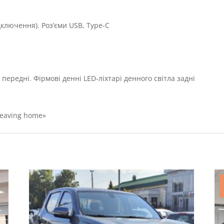
ідключення). Роз’єми USB, Type-C
р
 передні. Фірмові денні LED-ліхтарі денного світла задні
leaving home»