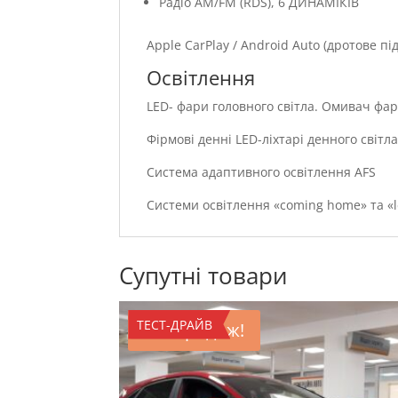
Радіо АМ/FM (RDS), 6 ДИНАМІКІВ
Apple CarPlay / Android Auto (дротове п
Освітлення
LED- фари головного світла. Омивач фа
Фірмові денні LED-ліхтарі денного світла
Система адаптивного освітлення AFS
Системи освітлення «coming home» та «
Супутні товари
ТЕСТ-ДРАЙВ
Розпродаж!